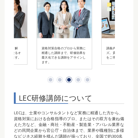
く解
資格対策合格のプロから実務に
講義内容は柔軟にカスタマイ
なるオ
精通した講師まで、研修効果を
ズ。貴社だけのオリジナル研修
ます。
最大化できる講師をアサインし
をご用意いたします。
ます。
LEC研修講師について
LECは、士業やコンサルタントなど実務に精通した方から、
資格対策における合格指導のプロ、またはその双方を兼ね備
えた方など、金融・商社・不動産・製造業・アパレル業界な
どの民間企業から官公庁・自治体まで、業界や職種別に多様
なビジネス経験を積んだ講師が揃っており、全国で約300名