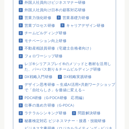
外国人社員向けビジネスマナー研修
外国人社員向け日本の顧客対応研修
営業力強化研修
営業基礎力研修
営業プロセス研修
キャリアデザイン研修
チームビルディング研修
モチベーション向上研修
不動産相談員研修（宅建士合格者向け）
フォロワーシップ研修
レゴ®シリアスプレイ®のメソッドと教材を活用し
た、パーパス創り＆チームビルディング研修
DX戦略入門研修
DX戦略実践研修
デザイン思考研修 ～生成AI活用×共創ワークショップ
で「自社らしさ」を価値に変える～
PDCA研修（G-PDCA研修 応用編）
仕事の進め方研修（G-PDCA）
ラテラルシンキング研修
問題解決研修
秘書検定対応 ビジネスマナー・接遇・技能研修
ビジネス文書研修（ロジカルライティング・ビジネ