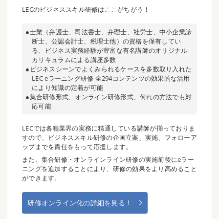
LECのビジネススキル研修はここがちがう！
●士業（弁護士、司法書士、弁理士、社労士、中小企業診
断士、公認会計士、税理士他）の資格を保有してい
る、ビジネス実務経験が豊富な有名講師のオリジナル
カリキュラムによる講座多数
●ビジネスシーンでよくみられるケースを多数取り入れた
LEC eラーニング研修 全294コンテンツの効果的な活用
により知識の定着が可能
●集合研修形式、オンライン研修形式、何れの方法でも対
応可能
LECでは各種業界の実務に精通している講師が揃っておりま
すので、ビジネススキル研修の企画立案、実施、フォローア
ップまでを責任をもって応援します。
また、集合研修・オンラインライン研修の実施前後にeラー
ニングを追加することにより、研修の効果をより高めること
ができます。
研修オンライン化の詳細を見る！