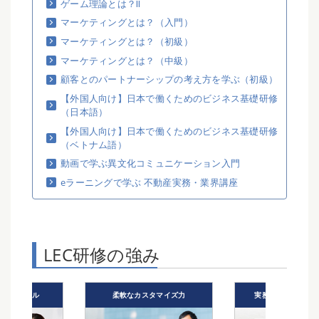
ゲーム理論とは？Ⅱ
マーケティングとは？（入門）
マーケティングとは？（初級）
マーケティングとは？（中級）
顧客とのパートナーシップの考え方を学ぶ（初級）
【外国人向け】日本で働くためのビジネス基礎研修
（日本語）
【外国人向け】日本で働くためのビジネス基礎研修
（ベトナム語）
動画で学ぶ異文化コミュニケーション入門
eラーニングで学ぶ 不動産実務・業界講座
LEC研修の強み
ル
柔軟なカスタマイズ力
実務・講義経験豊富な講師