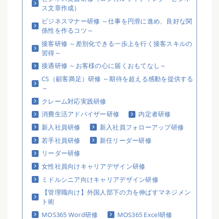
ス文章作成）
ビジネスマナー研修 ～仕事を円滑に進め、良好な関
係性を作るコツ～
接客研修 ～差別化できる一歩上を行く接客スキルの
習得～
接遇研修 ～お客様の心に届くおもてなし～
CS（顧客満足）研修 ～期待を超える感動を提供する
～
クレーム対応実践研修
消費生活アドバイザー研修
内定者研修
新入社員研修
新入社員フォローアップ研修
若手社員研修
新任リーダー研修
リーダー研修
女性社員向けキャリアデザイン研修
ミドルシニア向けキャリアデザイン研修
【管理職向け】外国人部下の力を伸ばすマネジメン
ト術
MOS365 Word研修
MOS365 Excel研修