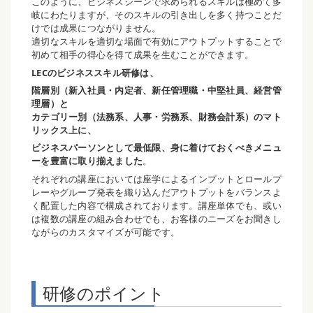
このように、ビジネスシーンで求められるスキルは極めて多
岐にわたりますが、そのスキルの引き出しを多く持つことだ
けでは成果につながりません。
適切なスキルを適切な場面で有効にアウトプットすることで
初めて相手の得心を得て成果を生むことができます。
LECのビジネススキル研修は、
階層別（新入社員・内定者、新任管理職・中堅社員、経営管
理層）と
カテゴリー別（法務系、人事・労務系、財務会計系）のマト
リックス上に、
ビジネスパーソンとして最低限、身に着けておくべきメニュ
ーを豊富に取り揃えました
。
それぞれの講座においては座学によるインプットとロールプ
レーやグループ発表を織り込んだアウトプットをバランスよ
く配置した内容で構成されております。講座単体でも、或い
は複数の講座の組み合わせでも、お客様のニーズをお聞きし
ながらのカスタマイズが可能です。
研修のポイント