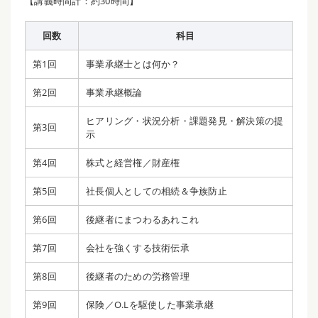
【講義時間計：約30時間】
回数
科目
第1回
事業承継士とは何か？
第2回
事業承継概論
ヒアリング・状況分析・課題発見・解決策の提
第3回
示
第4回
株式と経営権／財産権
第5回
社長個人としての相続＆争族防止
第6回
後継者にまつわるあれこれ
第7回
会社を強くする技術伝承
第8回
後継者のための労務管理
第9回
保険／O.Lを駆使した事業承継