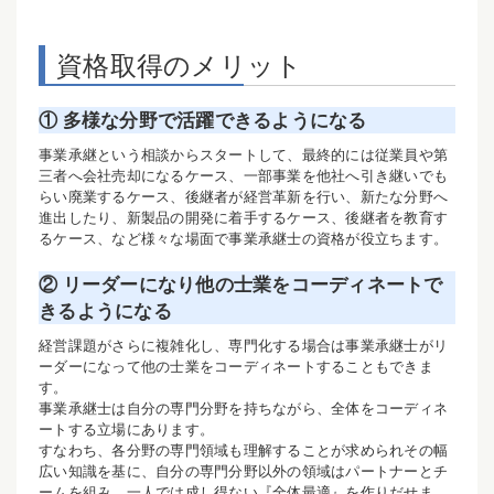
資格取得のメリット
① 多様な分野で活躍できるようになる
事業承継という相談からスタートして、最終的には従業員や第
三者へ会社売却になるケース、一部事業を他社へ引き継いでも
らい廃業するケース、後継者が経営革新を行い、新たな分野へ
進出したり、新製品の開発に着手するケース、後継者を教育す
るケース、など様々な場面で事業承継士の資格が役立ちます。
② リーダーになり他の士業をコーディネートで
きるようになる
経営課題がさらに複雑化し、専門化する場合は事業承継士がリ
ーダーになって他の士業をコーディネートすることもできま
す。
事業承継士は自分の専門分野を持ちながら、全体をコーディネ
ートする立場にあります。
すなわち、各分野の専門領域も理解することが求められその幅
広い知識を基に、自分の専門分野以外の領域はパートナーとチ
ームを組み、一人では成し得ない『全体最適』を作りだせま