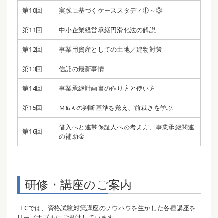
第10回
実践に基づくケーススタディ①～③
第11回
中小企業経営承継円滑化法の解説
第12回
事業用資産としての土地／建物対策
第13回
信託の最新事情
第14回
事業承継計画書の作り方と使い方
第15回
Ｍ&Ａの判断基準を覚え、前裁きを学ぶ
借入へと連帯保証人への考え方、事業承継関連
第16回
の補助金
研修・講座のご案内
LECでは、資格試験対策講座のノウハウを生かした各種講座を
リーズナブルにご提供しています。