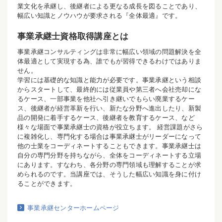
業文化を承継し、後継者による更なる成長を図ることであり、
幅広い知識とノウハウが要求される『全体最適』です。
事業承継士資格取得講座とは
事業承継コンサルティングは非常に幅広い領域の問題解決を全
体最適として実現する為、誰でもが習得できるわけではありま
せん。
学習には基礎的な知識と能力が必要です。事業承継という相談
からスタートして、最終的には従業員や第三者へ会社売却にな
るケース、一部事業を他社へ引き継いでもらい廃業するケー
ス、後継者が経営革新を行い、新たな分野へ進出したり、新製
品の開発に着手するケース、後継者を教育するケース、など
様々な場面で事業承継士の資格が役立ちます。 経営課題がさら
に複雑化し、専門化する場合は事業承継士がリーダーになって
他の士業をコーディネートすることもできます。事業承継士は
自分の専門分野を持ちながら、全体をコーディネートする立場
にあります。すなわち、各分野の専門領域も理解することが求
められるのです。当講座では、そうした幅広い知識を身に付け
ることができます。
事業承継センターホームページ