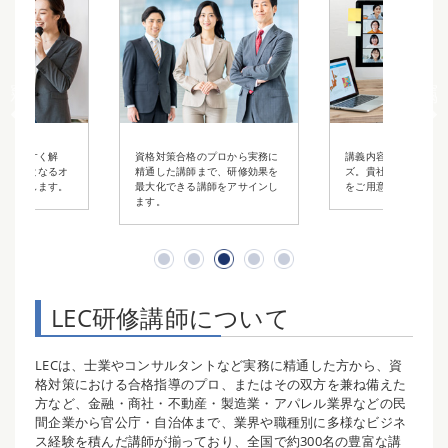
かりやすく解
資格対策合格のプロから実務に
講義内容は柔軟にカス
も財産となるオ
精通した講師まで、研修効果を
ズ。貴社だけのオリジ
ご提供します。
最大化できる講師をアサインし
をご用意いたします。
ます。
LEC研修講師について
LECは、士業やコンサルタントなど実務に精通した方から、資
格対策における合格指導のプロ、またはその双方を兼ね備えた
方など、金融・商社・不動産・製造業・アパレル業界などの民
間企業から官公庁・自治体まで、業界や職種別に多様なビジネ
ス経験を積んだ講師が揃っており、全国で約300名の豊富な講