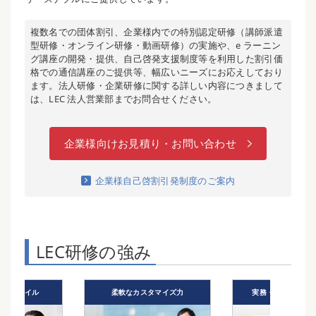
複数名での団体割引、企業様内での特別認定研修（講師派遣
型研修・オンライン研修・動画研修）の実施や、e ラーニン
グ講座の開発・提供、自己啓発支援制度等を利用した割引価
格での通信講座のご提供等、幅広いニーズにお応えしており
ます。法人研修・企業研修に関する詳しい内容につきまして
は、LEC 法人営業部までお問合せください。
企業様向けお見積り・お問い合わせ
企業様自己啓割引発制度のご案内
LEC研修の強み
受講スタイル
柔軟なカスタマイズ力
実務・講義経験豊