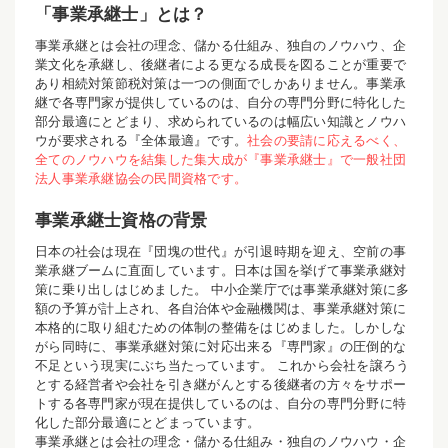
「事業承継士」とは？
事業承継とは会社の理念、儲かる仕組み、独自のノウハウ、企
業文化を承継し、後継者による更なる成長を図ることが重要で
あり相続対策節税対策は一つの側面でしかありません。事業承
継で各専門家が提供しているのは、自分の専門分野に特化した
部分最適にとどまり、求められているのは幅広い知識とノウハ
ウが要求される『全体最適』です。
社会の要請に応えるべく、
全てのノウハウを結集した集大成が『事業承継士』で一般社団
法人事業承継協会の民間資格です。
事業承継士資格の背景
日本の社会は現在『団塊の世代』が引退時期を迎え、空前の事
業承継ブームに直面しています。日本は国を挙げて事業承継対
策に乗り出しはじめました。 中小企業庁では事業承継対策に多
額の予算が計上され、各自治体や金融機関は、事業承継対策に
本格的に取り組むための体制の整備をはじめました。しかしな
がら同時に、事業承継対策に対応出来る『専門家』の圧倒的な
不足という現実にぶち当たっています。 これから会社を譲ろう
とする経営者や会社を引き継がんとする後継者の方々をサポー
トする各専門家が現在提供しているのは、自分の専門分野に特
化した部分最適にとどまっています。
事業承継とは会社の理念・儲かる仕組み・独自のノウハウ・企