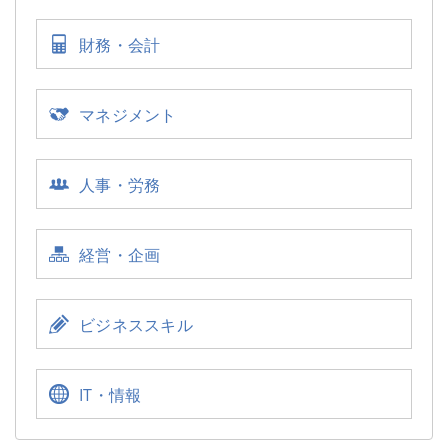
民法を学ぶ
個人情報保護法を学ぶ
会社法を学ぶ
取適法（旧：下請法）を学ぶ
独占禁止法を学ぶ
建設業法を学ぶ
コンプライアンスを学ぶ
財務・会計
財務分析を学ぶ
マネジメント
内部統制を学ぶ
コーチングを学ぶ
リスクマネジメントを学ぶ
人事・労務
ハラスメントを学ぶ
労務管理を学ぶ
経営・企画
CSRを学ぶ
ビジネススキル
ロジカルシンキングを学ぶ
リーダーシップを学ぶ
ビジネスマナーを学ぶ
クレーム対応を学ぶ
IT・情報
情報セキュリティを学ぶ