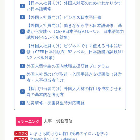
【日本人社員向け】外国人対応のためのわかりやす
い日本語研修
【外国人社員向け】ビジネス日本語研修
【外国人社員向け】働きながら学ぶ日本語研修 基
礎から実践へ（CEFR日本語版A1レベル、日本語能力
試験N4-N5レベル対象）
【外国人社員向け】ビジネスですぐ使える日本語研
修（CEFR日本語版B1-B2レベル、日本語能力試験N1-
N2レベル対象）
外国人留学生の国内就職支援研修プログラム
外国人社員のビザ取得・入国手続き支援研修（経営
者・人事担当者向け）
【採用担当者向け】外国人人材の採用を成功させる
為の基本的な考え方
防災研修・災害発生時対応研修
人事・労務研修
eラーニング
いまさら聞けない採用実務のイロハを学ぶ
労務管理とは？（基礎編）