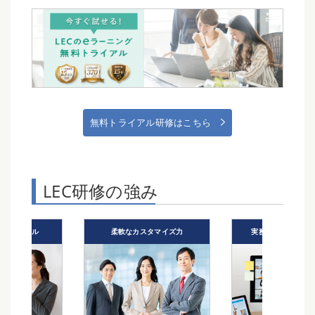
無料トライアル研修はこちら
LEC研修の強み
タマイズ力
実務・講義経験豊富な講師
法律・会計教育