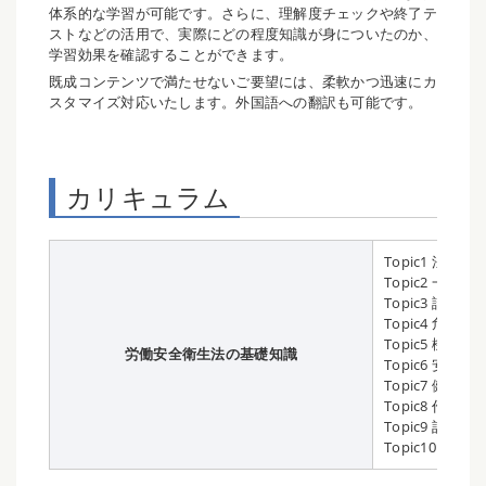
体系的な学習が可能です。さらに、理解度チェックや終了テ
ストなどの活用で、実際にどの程度知識が身についたのか、
学習効果を確認することができます。
既成コンテンツで満たせないご要望には、柔軟かつ迅速にカ
スタマイズ対応いたします。外国語への翻訳も可能です。
カリキュラム
Topic1 法
Topic2 一
Topic3 請
Topic4 危
Topic5 機
労働安全衛生法の基礎知識
Topic6 安全
Topic7 健康
Topic8 作業
Topic9 計
Topic10 