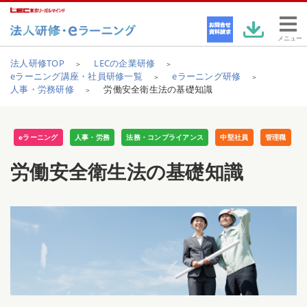
メニュー
法人研修TOP
LECの企業研修
eラーニング講座・社員研修一覧
eラーニング研修
人事・労務研修
労働安全衛生法の基礎知識
eラーニング
人事・労務
法務・コンプライアンス
中堅社員
管理職
労働安全衛生法の基礎知識