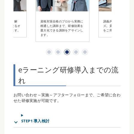
プロから実務に
講義内容は柔軟にカスタマイ
講師派遣・WEB配信
で、研修効果を
ズ。貴社だけのオリジナル研修
ングから双方向オンラ
師をアサインし
をご用意いたします。
まで、最適な研修スタ
提案します。
eラーニング研修導入までの流
れ
お問い合わせ～実施～アフターフォローまで、ご希望に合わ
せた研修実施が可能です。
STEP1 導入検討