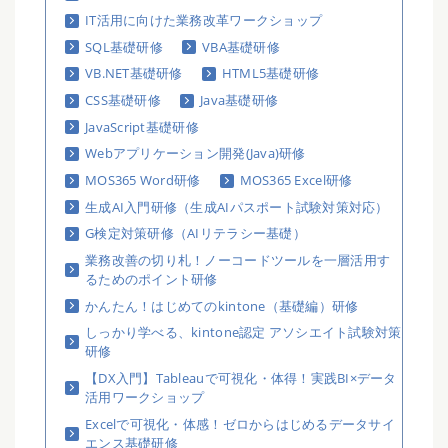
IT活用に向けた業務改革ワークショップ
SQL基礎研修
VBA基礎研修
VB.NET基礎研修
HTML5基礎研修
CSS基礎研修
Java基礎研修
JavaScript基礎研修
Webアプリケーション開発(Java)研修
MOS365 Word研修
MOS365 Excel研修
生成AI入門研修（生成AIパスポート試験対策対応）
G検定対策研修（AIリテラシー基礎）
業務改善の切り札！ノーコードツールを一層活用す
るためのポイント研修
かんたん！はじめてのkintone（基礎編）研修
しっかり学べる、kintone認定 アソシエイト試験対策
研修
【DX入門】Tableauで可視化・体得！実践BI×データ
活用ワークショップ
Excelで可視化・体感！ゼロからはじめるデータサイ
エンス基礎研修