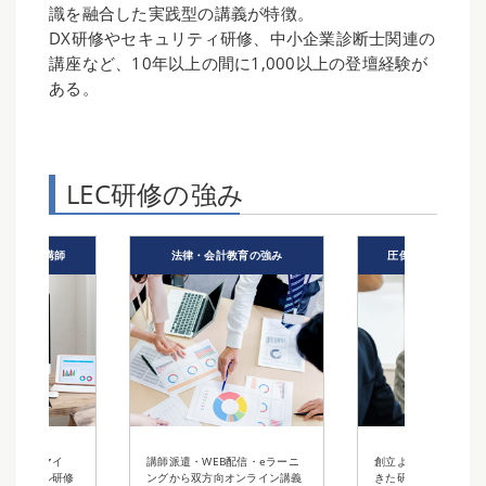
識を融合した実践型の講義が特徴。
DX研修やセキュリティ研修、中小企業診断士関連の
講座など、10年以上の間に1,000以上の登壇経験が
ある。
LEC研修の強み
験豊富な講師
法律・会計教育の強み
圧倒的にわかりや
にカスタマイ
講師派遣・WEB配信・eラーニ
創立より40年以上に
オリジナル研修
ングから双方向オンライン講義
きた研修実績とノウハ