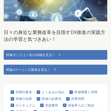
日々の身近な業務改革を目指すDX推進の実践方
法の学習と気づきあい！
研修オンライン化の詳細を見る！
関連eラーニング講座を見る！
研修対象者
よくあるお悩み
研修概要と特徴
研修の効果
研修の必要性
所要時間
カリキュラム
受講費用
研修導入のご相談