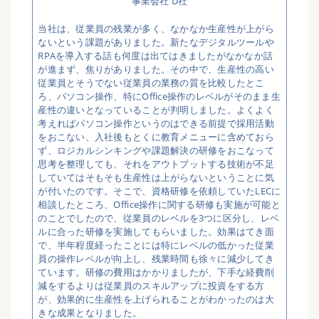
事業会社 D社
当社は、従業員の残業が多く、なかなか生産性が上がら
ないという課題がありました。新たなデジタルツールや
RPAを導入する話も何度は出てはきましたがなかなか話
が進まず、焦りがありました。その中で、生産性の高い
従業員とそうでない従業員の業務の質を比較したとこ
ろ、パソコン操作、特にOffice操作のレベルがそのまま生
産性の違いとなっていることが判明しました。よくよく
考えればパソコン操作というのはできる前提で採用活動
をおこない、入社後もとくに教育メニューに含めておら
ず、ロジカルシンキングや課題解決の研修をおこなって
思考を整理しても、それをアウトプットする技術が不足
していてはそもそも生産性は上がらないということに気
が付いたのです。そこで、資格研修を依頼していたLECに
相談したところ、Office操作に関する研修も実施が可能と
のことでしたので、従業員のレベルを3つに区分し、レベ
ルに合った研修を実施してもらいました。効果はてき面
で、半年程度経ったことには特にレベルの低かった従業
員の操作レベルが向上し、残業時間も徐々に減少してき
ています。研修の費用はかかりましたが、下手な経費削
減をするよりは従業員のスキルアップに投資をする方
が、効果的に生産性を上げられることがわかったのは大
きな成果となりました。