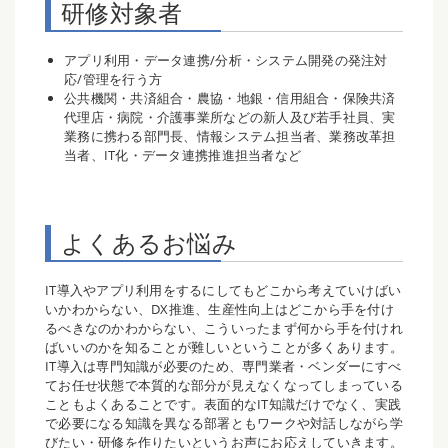
研修対象者
アプリ利用・データ連携/分析・システム開発の発注対
応/管理を行う方
公共機関・共済組合・農協・地銀・信用組合・保険共済
代理店・病院・介護事業所などの新人及び若手社員、実
業務に携わる部門長、情報システム担当者、業務改革担
当者、IT化・データ連携推進担当者など
よくあるお悩み
IT導入やアプリ利用をするにしてもどこから考えていけばい
いかわからない、DX推進、生産性向上はどこから手を付け
るべきなのかわからない、こういったまず何から手を付けれ
ばいいのかを知ることが難しいということが多くあります。
IT導入は専門知識が必要のため、専門業者・ベンダーにすべ
てお任せ状態で本質的な部分が見えなくなってしまっている
こともよくあることです。表面的なIT知識だけでなく、実践
で必要になる知識を異なる部署ともワークや対話しながら学
びたい・研修を作りたいというお声にお応えしていきます。