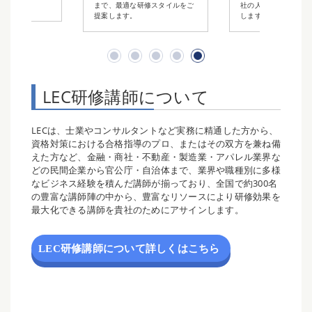
ます。
まで、最適な研修スタイルをご
社の人材育成計画をご
提案します。
します。
LEC研修講師について
LECは、士業やコンサルタントなど実務に精通した方から、
資格対策における合格指導のプロ、またはその双方を兼ね備
えた方など、金融・商社・不動産・製造業・アパレル業界な
どの民間企業から官公庁・自治体まで、業界や職種別に多様
なビジネス経験を積んだ講師が揃っており、全国で約300名
の豊富な講師陣の中から、豊富なリソースにより研修効果を
最大化できる講師を貴社のためにアサインします。
LEC研修講師について詳しくはこちら