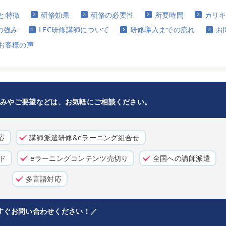
と特徴
研修効果
研修の必要性
所要時間
カリ
の強み
LEC研修講師について
研修導入までの流れ
お
お客様の声
悩みやご要望などは、お気軽にご相談ください。
応
講師派遣研修&eラーニング組合せ
ド
eラーニングコンテンツ売切り
全国への講師派遣
多言語対応
すぐお問い合わせください！／