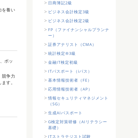
日商簿記2級
力を養い
ビジネス会計検定3級
ビジネス会計検定2級
FP（ファイナンシャルプランナ
ー）
証券アナリスト（CMA）
統計検定®3級
し、ボッ
金融IT検定初級
ITパスポート（iパス）
、競争力
基本情報技術者（FE）
します。
応用情報技術者（AP）
情報セキュリティマネジメント
（SG）
生成AIパスポート
G検定対策研修（AIリテラシー
基礎）
ITストラテジスト試験