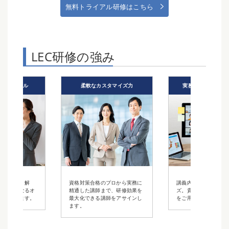
無料トライアル研修はこちら
LEC研修の強み
タマイズ力
実務・講義経験豊富な講師
法律・会計教育
プロから実務に
講義内容は柔軟にカスタマイ
講師派遣・WEB配信
で、研修効果を
ズ。貴社だけのオリジナル研修
ングから双方向オンラ
師をアサインし
をご用意いたします。
まで、最適な研修スタ
提案します。