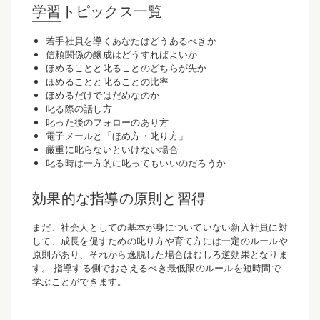
学習トピックス一覧
若手社員を導くあなたはどうあるべきか
信頼関係の醸成はどうすればよいか
ほめることと叱ることのどちらが先か
ほめることと叱ることの比率
ほめるだけではだめなのか
叱る際の話し方
叱った後のフォローのあり方
電子メールと「ほめ方・叱り方」
厳重に叱らないといけない場合
叱る時は一方的に叱ってもいいのだろうか
効果的な指導の原則と習得
まだ、社会人としての基本が身についていない新入社員に対
して、成長を促すための叱り方や育て方には一定のルールや
原則があり、それから逸脱した場合はむしろ逆効果となりま
す。 指導する側でおさえるべき最低限のルールを短時間で
学ぶことができます。