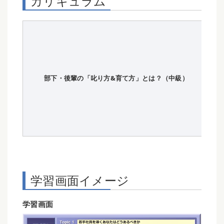
カリキュラム
T
T
T
T
T
部下・後輩の「叱り方&育て方」とは？（中級）
T
T
T
T
T
学習画面イメージ
学習画面