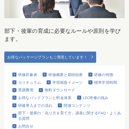
部下・後輩の育成に必要なルールや原則を学び
ます。
お得なパッケージプランもご用意しています！
研修対象者
研修概要と期待効果
研修の特徴
カリキュラム
学習画面イメージ
標準学習時間
受講費用
無料ダウンロード
お得なパックプランと料金体系
LEC研修の強み
研修導入までの流れ
関連コンテンツ
部下・後輩の「叱り方＆育て方」講座に関するFAQ・よくあ
る質問
お問合せ