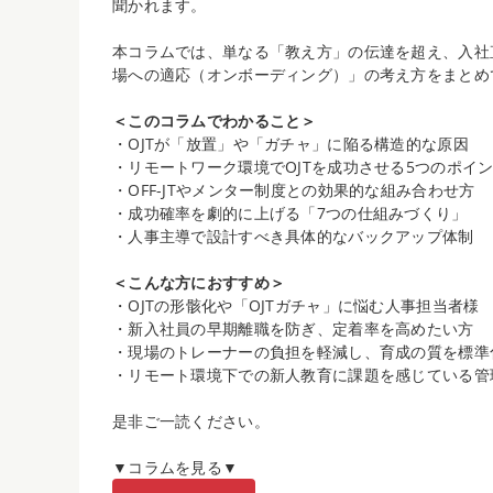
聞かれます。
本コラムでは、単なる「教え方」の伝達を超え、入社
場への適応（オンボーディング）」の考え方をまとめ
＜このコラムでわかること＞
・OJTが「放置」や「ガチャ」に陥る構造的な原因
・リモートワーク環境でOJTを成功させる5つのポイ
・OFF-JTやメンター制度との効果的な組み合わせ方
・成功確率を劇的に上げる「7つの仕組みづくり」
・人事主導で設計すべき具体的なバックアップ体制
＜こんな方におすすめ＞
・OJTの形骸化や「OJTガチャ」に悩む人事担当者様
・新入社員の早期離職を防ぎ、定着率を高めたい方
・現場のトレーナーの負担を軽減し、育成の質を標準
・リモート環境下での新人教育に課題を感じている管
是非ご一読ください。
▼コラムを見る▼