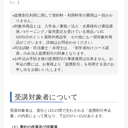
い。)
※提携割引利用に関して契約料・利用料等の費用は一切かか
りません。
※対象外商品とは、入学金／書籍／法人・企業様向け通信講
座／eラーニング／販売委託を受けている商品／LEC
GO!GO!ポイント適用外商品等、その他にも一部対象外商
品がございます。詳細はお問合わせください。
※司法試験・司法書士・弁理士は、「初学者向けコース講
座」のみ法人提携割引の対象となります。
※お申込み手続き後の提携割引の事後適用は出来ません。お
申込の際には、お客様より「提携割引」を利用する旨のお
申し出をお願いいたします。
受講対象者について
受講対象者は、貴社とLECの間で交わされる「提携割引申込
書」の内容によって異なり、下記の(1)～(2)があります。
（1）貴社の役員及び従業員