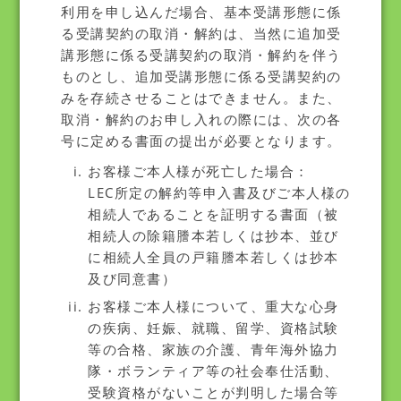
利用を申し込んだ場合、基本受講形態に係
る受講契約の取消・解約は、当然に追加受
講形態に係る受講契約の取消・解約を伴う
ものとし、追加受講形態に係る受講契約の
みを存続させることはできません。また、
取消・解約のお申し入れの際には、次の各
号に定める書面の提出が必要となります。
お客様ご本人様が死亡した場合：
LEC所定の解約等申入書及びご本人様の
相続人であることを証明する書面（被
相続人の除籍謄本若しくは抄本、並び
に相続人全員の戸籍謄本若しくは抄本
及び同意書）
お客様ご本人様について、重大な心身
の疾病、妊娠、就職、留学、資格試験
等の合格、家族の介護、青年海外協力
隊・ボランティア等の社会奉仕活動、
受験資格がないことが判明した場合等